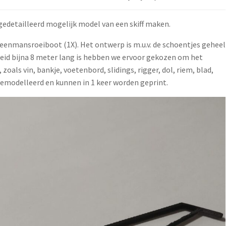
 gedetailleerd mogelijk model van een skiff maken.
e eenmansroeiboot (1X). Het ontwerp is m.u.v. de schoentjes geheel
eid bijna 8 meter lang is hebben we ervoor gekozen om het
zoals vin, bankje, voetenbord, slidings, rigger, dol, riem, blad,
gemodelleerd en kunnen in 1 keer worden geprint.