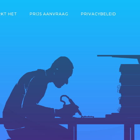
KT HET
PRIJS AANVRAAG
PRIVACYBELEID