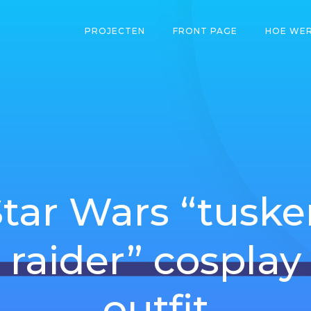
PROJECTEN
FRONT PAGE
HOE WER
Star Wars “tuske
raider” cosplay
outfit