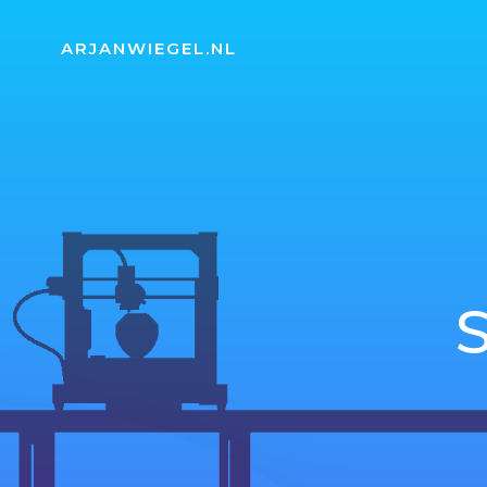
Naar
de
ARJANWIEGEL.NL
inhoud
springen