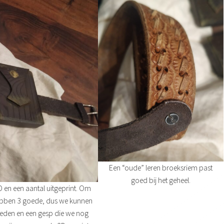
Een “oude” leren broeksriem past
goed bij het geheel.
 en een aantal uitgeprint. Om
hebben 3 goede, dus we kunnen
neden en een gesp die we nog