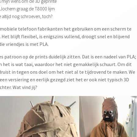
s mijn wens om de 3D geprinte
de Jochem graag de T8000 lijm
e altijd nog schroeven, toch?
at mobiele telefoon fabrikanten het gebruiken om een scherm te
et blijft flexibel, is enigszins vullend, droogt snel en blijvend
die vriendjes is met PLA.
s patroon op de prints duidelijk zitten. Dat is een nadeel van PLA;
het is wat taai, waardoor het niet gemakkelijk schuurt. Om dit
uist in tegen ons doel om het niet al te tijdrovend te maken. We
n versiering en eerlijk gezegd ziet het er ook niet typisch 3D
hter. Wat vind jij?