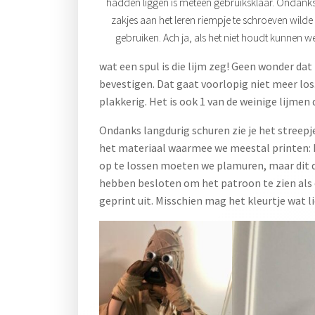
hadden liggen is meteen gebruiksklaar. Ondank
zakjes aan het leren riempje te schroeven wil
gebruiken. Ach ja, als het niet houdt kunnen w
wat een spul is die lijm zeg! Geen wonder d
bevestigen. Dat gaat voorlopig niet meer los. H
plakkerig. Het is ook 1 van de weinige lijmen 
Ondanks langdurig schuren zie je het streepje
het materiaal waarmee we meestal printen: h 
op te lossen moeten we plamuren, maar dit dr
hebben besloten om het patroon te zien als ee
geprint uit. Misschien mag het kleurtje wat lic