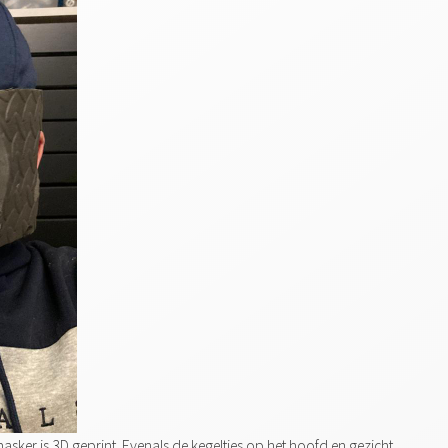
sker is 3D geprint. Evenals de kegeltjes op het hoofd en gezicht,