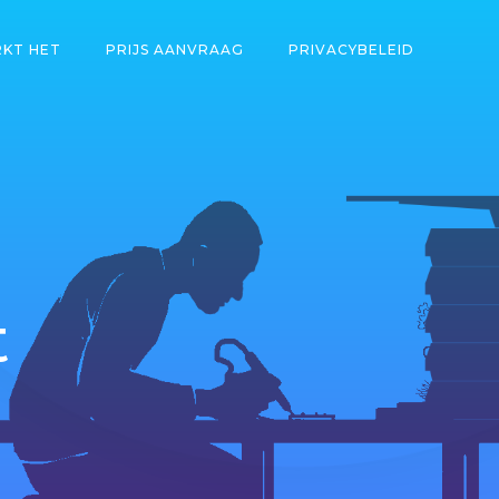
KT HET
PRIJS AANVRAAG
PRIVACYBELEID
t